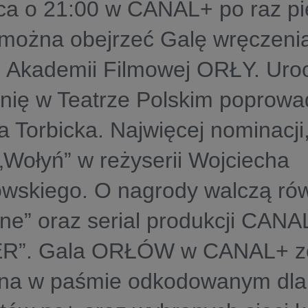
ca o 21:00 w CANAL+ po raz pi
 można obejrzeć Galę wręczeni
j Akademii Filmowej ORŁY. Uro
nię w Teatrze Polskim poprowa
 Torbicka. Najwięcej nominacji,
„Wołyń” w reżyserii Wojciecha
wskiego. O nagrody walczą ró
ne” oraz serial produkcji CANA
R”. Gala ORŁÓW w CANAL+ zo
na w paśmie odkodowanym dla 