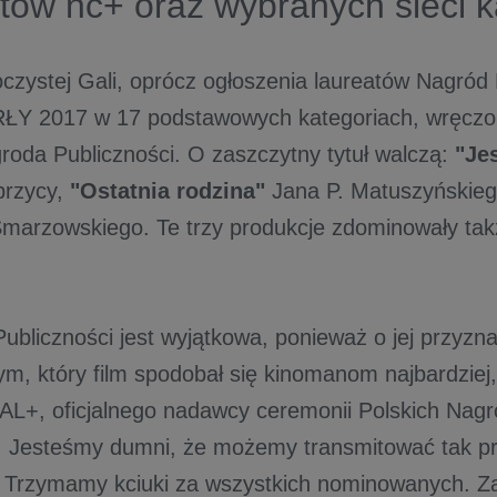
tów nc+ oraz wybranych sieci 
czystej Gali, oprócz ogłoszenia laureatów Nagród 
ŁY 2017 w 17 podstawowych kategoriach, wręczo
roda Publiczności. O zaszczytny tytuł walczą:
"Je
przycy,
"Ostatnia rodzina"
Jana P. Matuszyńskieg
marzowskiego. Te trzy produkcje zdominowały tak
ubliczności jest wyjątkowa, ponieważ o jej przyzna
ym, który film spodobał się kinomanom najbardziej
L+, oficjalnego nadawcy ceremonii Polskich Nag
 Jesteśmy dumni, że możemy transmitować tak pr
 Trzymamy kciuki za wszystkich nominowanych. 