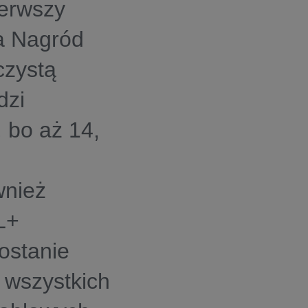
erwszy
a Nagród
czystą
dzi
 bo aż 14,
wnież
L+
stanie
wszystkich