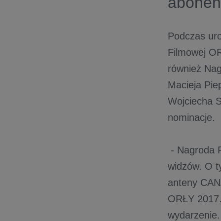
abonen
Podczas uro
Filmowej OR
również Nag
Macieja Pie
Wojciecha S
nominacje.
- Nagroda P
widzów. O t
anteny CANA
ORŁY 2017.
wydarzenie.