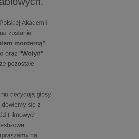
kablowych.
Polskiej Akademii
na zostanie
stem mordercą"
o oraz
"Wołyń"
że pozostałe
niu decydują głosy
, dowiemy się z
ród Filmowych
estiżowe
Zapraszamy na