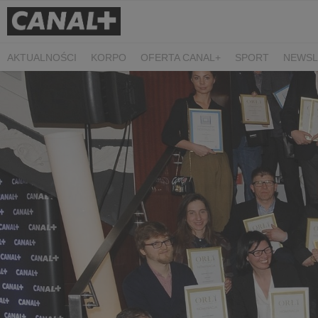
AKTUALNOŚCI
KORPO
OFERTA CANAL+
SPORT
NEWSL
CZARNE STOKROTKI
PROSTA SPRAWA
ALGORYTM MIŁOŚC
PLANETA SINGLI. OSIEM HISTORII
KRÓL
KIDS
DOKUMEN