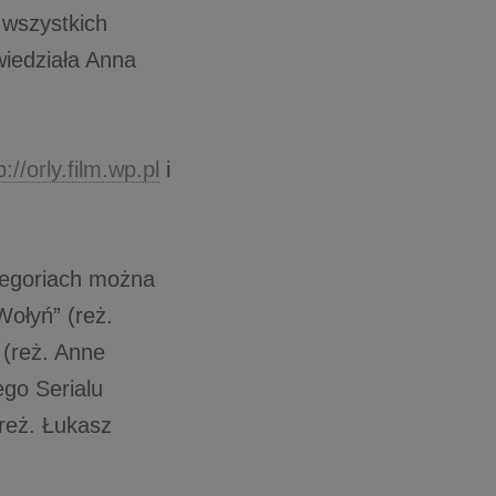
 wszystkich
iedziała Anna
p://orly.film.wp.pl
i
tegoriach można
Wołyń” (reż.
(reż. Anne
ego Serialu
reż. Łukasz