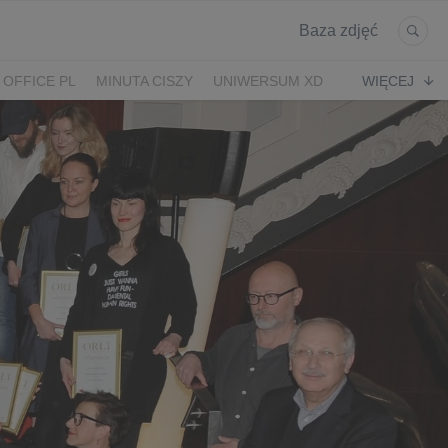
Baza zdjęć
 OFFICE PL
MINUTA CISZY
UNIWERSUM XD
WIĘCEJ
KRUK
POWRÓT