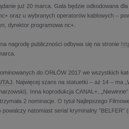
ądanie już 20 marca. Gala będzie odkodowana dla
c+ oraz u wybranych operatorów kablowych – pow
n, dyrektor programowa nc+.
na nagrodę publiczności odbywa się na stronie
htt
marca.
ę nominowanych do ORŁÓW 2017 we wszystkich ka
UTAJ
. Najwięcej szans na statuetki – aż 14 – ma „
arzowski). Inna koprodukcja CANAL+, „Niewinne” 
otrzymała 2 nominacje. O tytuł Najlepszego Filmow
 powalczy natomiast serial kryminalny "BELFER" (