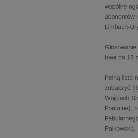
wspólne ogl
abonentów n
Limbach-Ury
Głosowanie 
trwa do 19 
Pełną list
zobaczyć
T
Wojciech Sm
Fontaine), 
Fabularnego
Palkowski).