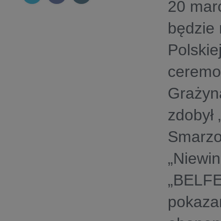
20 mar
będzie
Polskie
ceremo
Grażyna
zdobył 
Smarzo
„Niewin
„BELFE
pokaza