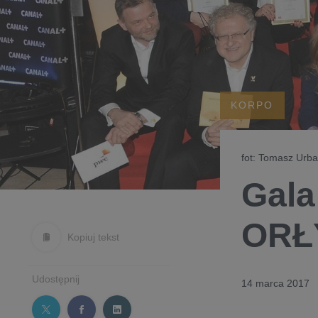
KORPO
fot: Tomasz Ur
Gala
ORŁY
Kopiuj tekst
Udostępnij
14 marca 2017