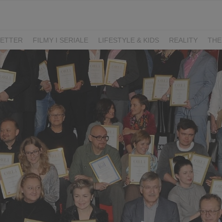
ETTER
FILMY I SERIALE
LIFESTYLE & KIDS
REALITY
THE
I
KIEDY ŚLUB?
BELFER
SORTOWNIA
KLANGOR
WILK
T
LIFESTYLE