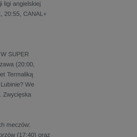
igi angielskiej
k, 20:55, CANAL+
e. W SUPER
zawa (20:00,
et Termaliką
w Lubinie? We
3. Zwycięska
ech meczów:
orzów (17:40) oraz