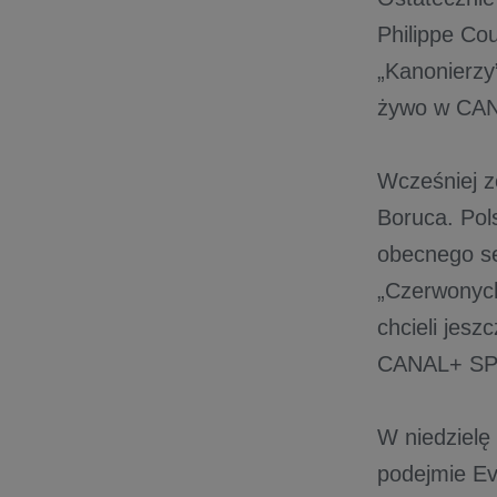
Philippe Co
„Kanonierzy
żywo w CAN
Wcześniej z
Boruca. Pol
obecnego se
„Czerwonych
chcieli jes
CANAL+ SP
W niedzielę
podejmie Ev