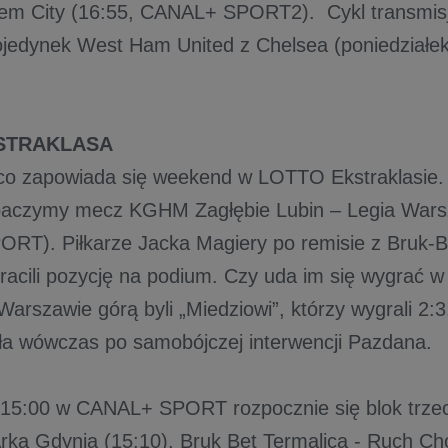
m City (16:55, CANAL+ SPORT2). Cykl transmisji l
jedynek West Ham United z Chelsea (poniedziałe
KSTRAKLASA
co zapowiada się weekend w LOTTO Ekstraklasi
aczymy mecz KGHM Zagłębie Lubin – Legia Wars
T). Piłkarze Jacka Magiery po remisie z Bruk-B
tracili pozycję na podium. Czy uda im się wygrać 
Warszawie górą byli „Miedziowi”, którzy wygrali 2:
a wówczas po samobójczej interwencji Pazdana.
 15:00 w CANAL+ SPORT rozpocznie się blok trz
Arka Gdynia (15:10), Bruk Bet Termalica - Ruch Ch