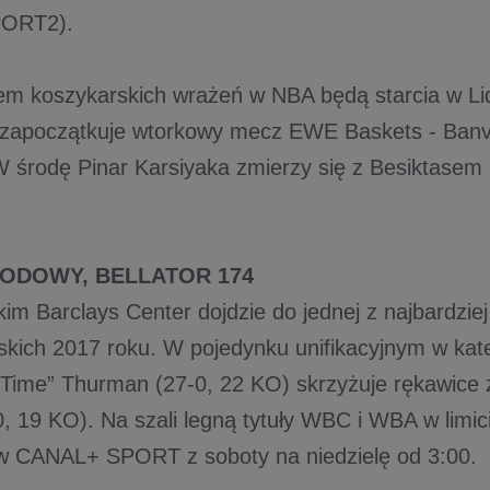
ORT2).
em koszykarskich wrażeń w NBA będą starcia w Li
 zapoczątkuje wtorkowy mecz EWE Baskets - Banv
środę Pinar Karsiyaka zmierzy się z Besiktasem
ODOWY, BELLATOR 174
im Barclays Center dojdzie do jednej z najbardzi
skich 2017 roku. W pojedynku unifikacyjnym w kateg
Time” Thurman (27-0, 22 KO) skrzyżuje rękawice 
0, 19 KO). Na szali legną tytuły WBC i WBA w limic
w CANAL+ SPORT z soboty na niedzielę od 3:00.