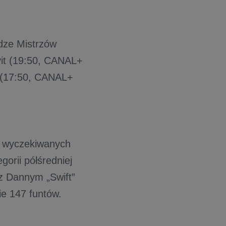
dze Mistrzów
it (19:50, CANAL+
 (17:50, CANAL+
ej wyczekiwanych
orii półśredniej
z Dannym „Swift”
ie 147 funtów.