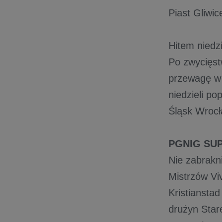
Piast Gliwic
Hitem niedz
Po zwycięst
przewagę w t
niedzieli po
Śląsk Wroc
PGNIG SUP
Nie zabrakn
Mistrzów Vi
Kristiansta
drużyn Star