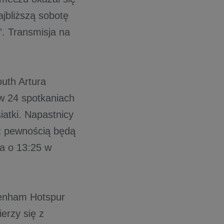
ajbliższą sobotę
. Transmisja na
uth Artura
w 24 spotkaniach
atki. Napastnicy
z pewnością będą
ia o 13:25 w
ttenham Hotspur
erzy się z