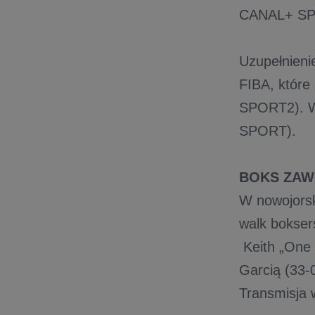
CANAL+ SP
Uzupełnieni
FIBA, które
SPORT2). W 
SPORT).
BOKS ZAW
W nowojorsk
walk bokser
Keith „One 
Garcią (33-
Transmisja 