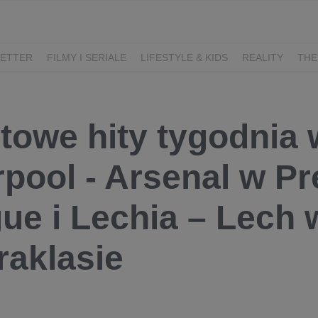
ETTER
FILMY I SERIALE
LIFESTYLE & KIDS
REALITY
THE
I
KIEDY ŚLUB?
BELFER
SORTOWNIA
KLANGOR
WILK
T
LIFESTYLE
towe hity tygodnia 
rpool - Arsenal w P
ue i Lechia – Lech
raklasie