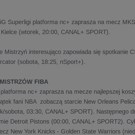
 Superligi platforma nc+ zaprasza na mecz MKS 
 Kielce (wtorek, 20:00, CANAL+ SPORT).
 Mistrzyń interesująco zapowiada się spotkanie 
cator (sobota, 18:25, nSport+).
 MISTRZÓW FIBA
latforma nc+ zaprasza na mecze najlepszej koszyk
iątek fani NBA zobaczą starcie New Orleans Pelic
ek/sobota, 03:30, CANAL+ SPORT). Następnego dni
mie Detroit Pistons (00:00, CANAL+ SPORT2). Cykl
cz New York Knicks - Golden State Warriors (niedz