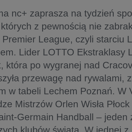
ma nc+ zaprasza na tydzień sp
 których z pewnością nie zabra
 Premier League, czyli starciu 
lem. Lider LOTTO Ekstraklasy 
 która po wygranej nad Cracov
zyła przewagę nad rywalami, z
cim w tabeli Lechem Poznań. W
ze Mistrzów Orlen Wisła Płock
aint-Germain Handball – jeden 
zych klubów świata. W jednej z 