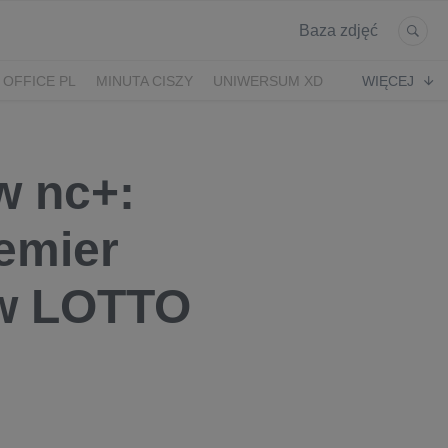
Baza zdjęć
 OFFICE PL
MINUTA CISZY
UNIWERSUM XD
WIĘCEJ
KRUK
POWRÓT
w nc+:
remier
 w LOTTO