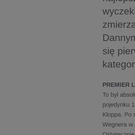
wyczeki
zmierz
Dannym 
się pie
kategor
PREMIER 
To był abso
pojedynku 1
Kloppa. Po r
Wegnera w d
Ostatecznie