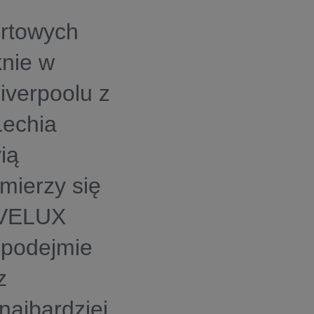
ortowych
knie w
Liverpoolu z
Lechia
ią
mierzy się
 VELUX
 podejmie
z
najbardziej