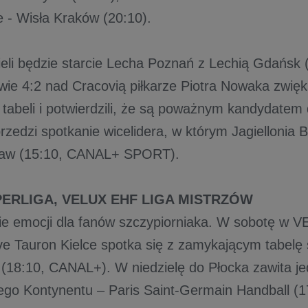
e - Wisła Kraków (20:10).
ieli będzie starcie Lecha Poznań z Lechią Gdańsk
wie 4:2 nad Cracovią piłkarze Piotra Nowaka zwięk
abeli i potwierdzili, że są poważnym kandydatem d
przedzi spotkanie wicelidera, w którym Jagiellonia 
ław (15:10, CANAL+ SPORT).
ERLIGA, VELUX EHF LIGA MISTRZÓW
ie emocji dla fanów szczypiorniaka. W sobotę w 
ve Tauron Kielce spotka się z zamykającym tabel
d (18:10, CANAL+). W niedzielę do Płocka zawita j
ego Kontynentu – Paris Saint-Germain Handball 