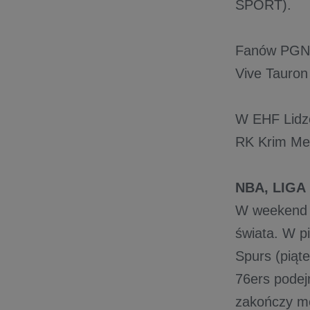
SPORT).
Fanów PGNiG
Vive Tauron
W EHF Lidze
RK Krim Mer
NBA, LIGA
W weekend p
świata. W p
Spurs (piąt
76ers podej
zakończy me