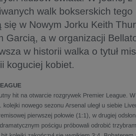
wanych walk bokserskich tego 
ą się w Nowym Jorku Keith Thu
Garcią, a w organizacji Bellat
rwsza w historii walka o tytuł mi
ii koguciej kobiet.
LEAGUE
lutny hit na otwarcie rozgrywek Premier League. 
. kolejki nowego sezonu Arsenal uległ u siebie Liv
emisowej pierwszej połowie (1:1), w drugiej odsłon
ramatycznym pościgu próbowali odrobić trzybram
 hit kolejki zakończył się wynikiem 3:4. Bohaterem