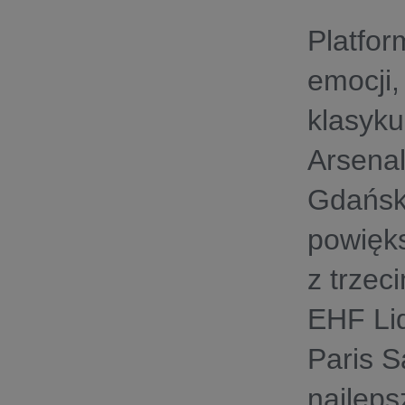
Platfor
emocji,
klasyku
Arsena
Gdańsk,
powięks
z trze
EHF Lid
Paris S
najleps