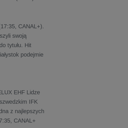
 (17:35, CANAL+).
szyli swoją
o tytułu. Hit
Białystok podejmie
VELUX EHF Lidze
ę szwedzkim IFK
edna z najlepszych
(17:35, CANAL+