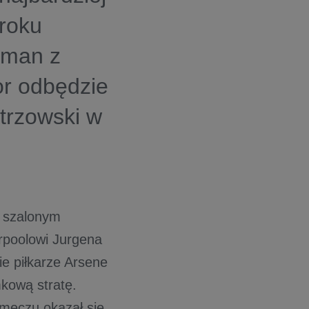
roku
rman z
or odbędzie
strzowski w
W szalonym
erpoolowi Jurgena
ie piłkarze Arsene
kową stratę.
 meczu okazał się