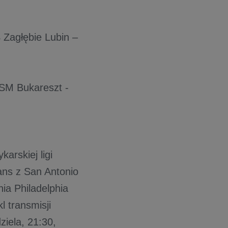
Zagłębie Lubin –
CSM Bukareszt -
arskiej ligi
ans z San Antonio
a Philadelphia
 transmisji
iela, 21:30,