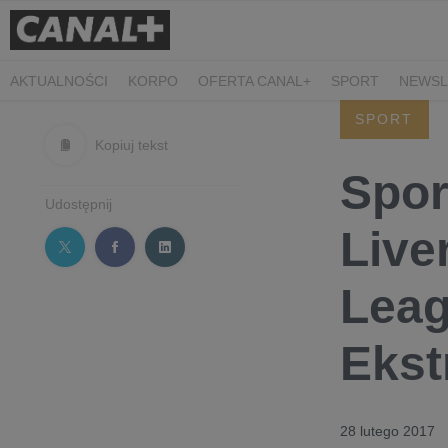
AKTUALNOŚCI
KORPO
OFERTA CANAL+
SPORT
NEWSL
CZARNE STOKROTKI
PROSTA SPRAWA
ALGORYTM MIŁOŚC
SPORT
PLANETA SINGLI. OSIEM HISTORII
KRÓL
KIDS
DOKUMEN
Kopiuj tekst
Spor
Udostępnij
Live
Leag
Ekst
28 lutego 2017