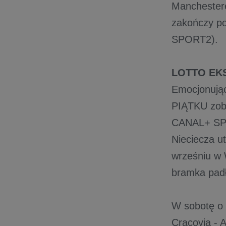
Manchestere
zakończy po
SPORT2).
LOTTO E
Emocjonują
PIĄTKU zob
CANAL+ SPOR
Nieciecza u
wrześniu w 
bramka padł
W sobotę o
Cracovia - 