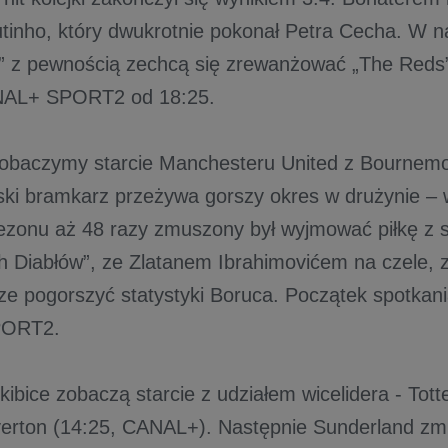
utinho, który dwukrotnie pokonał Petra Cecha. W n
” z pewnością zechcą się zrewanżować „The Reds”
AL+ SPORT2 od 18:25.
obaczymy starcie Manchesteru United z Bournemo
ski bramkarz przeżywa gorszy okres w drużynie – 
zonu aż 48 razy zmuszony był wyjmować piłkę z si
 Diabłów”, ze Zlatanem Ibrahimovićem na czele, 
zcze pogorszyć statystyki Boruca. Początek spotkan
ORT2.
 kibice zobaczą starcie z udziałem wicelidera - To
erton (14:25, CANAL+). Następnie Sunderland zmi