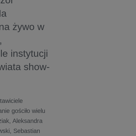
zór
Na
 na żywo w
,
e instytucji
wiata show-
awiciele
ie gościło wielu
ziak, Aleksandra
ski, Sebastian