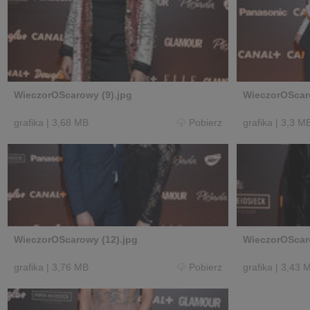
WieczorOScarowy (9).jpg
WieczorOScaro
grafika
|
3,68 MB
Pobierz
grafika
|
3,3 M
WieczorOScarowy (12).jpg
WieczorOScaro
grafika
|
3,76 MB
Pobierz
grafika
|
3,43 