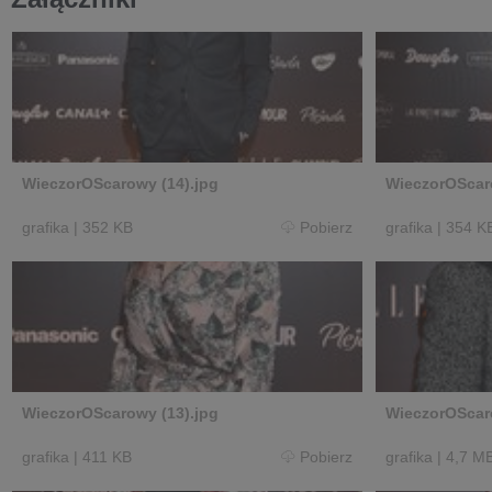
WieczorOScarowy (14).jpg
WieczorOScaro
grafika
|
352 KB
Pobierz
grafika
|
354 K
WieczorOScarowy (13).jpg
WieczorOScaro
grafika
|
411 KB
Pobierz
grafika
|
4,7 M