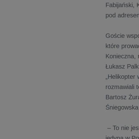
Fabijański, 
pod adres
Goście wspó
które prowa
Konieczna, 
Łukasz Palk
„Helikopter
rozmawiali 
Bartosz Żur
Śniegowska,
– To nie je
jedyna w Po