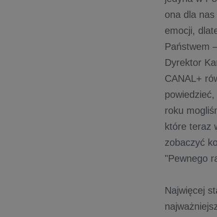
ona dla nas
emocji, dla
Państwem – 
Dyrektor Ka
CANAL+ równ
powiedzieć,
roku mogliś
które teraz
zobaczyć ko
"Pewnego ra
Najwięcej s
najważniejsz