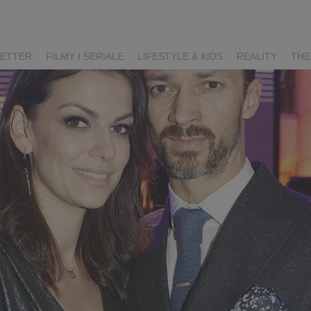
ETTER
FILMY I SERIALE
LIFESTYLE & KIDS
REALITY
THE
I
KIEDY ŚLUB?
BELFER
SORTOWNIA
KLANGOR
WILK
T
LIFESTYLE