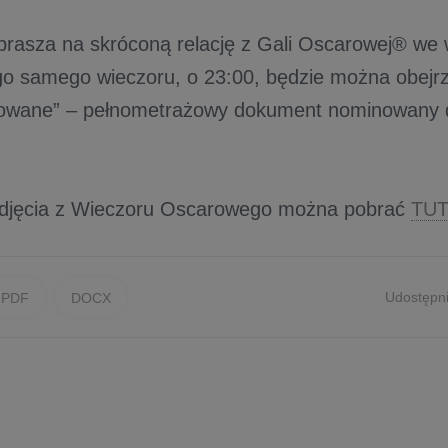
asza na skróconą relację z Gali Oscarowej® we w
go samego wieczoru, o 23:00, będzie można obejr
mowane” – pełnometrażowy dokument nominowany 
zdjęcia z Wieczoru Oscarowego można pobrać
TUT
Udostępni
PDF
DOCX