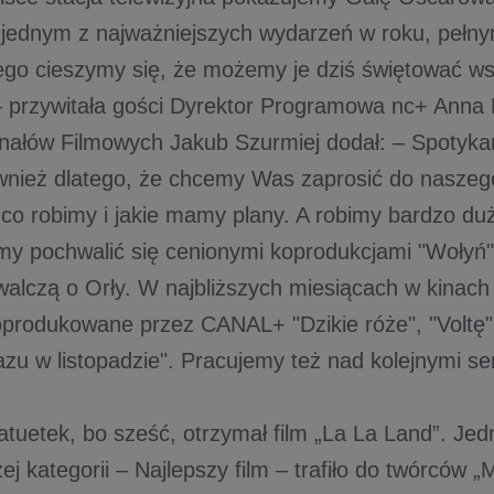
 jednym z najważniejszych wydarzeń w roku, pełn
tego cieszymy się, że możemy je dziś świętować ws
przywitała gości Dyrektor Programowa nc+ Anna 
nałów Filmowych Jakub Szurmiej dodał: – Spotykam
ież dlatego, że chcemy Was zaprosić do naszego
 co robimy i jakie mamy plany. A robimy bardzo d
my pochwalić się cenionymi koprodukcjami "Wołyń" 
 walczą o Orły. W najbliższych miesiącach w kinac
produkowane przez CANAL+ "Dzikie róże", "Voltę",
zu w listopadzie". Pracujemy też nad kolejnymi se
tatuetek, bo sześć, otrzymał film „La La Land”. Je
ej kategorii – Najlepszy film – trafiło do twórców „