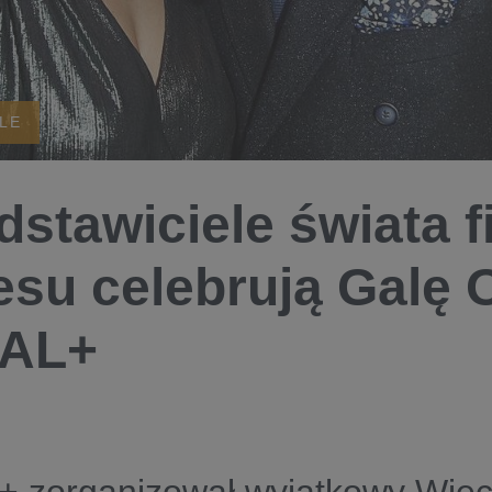
ALE
dstawiciele świata f
esu celebrują Galę
AL+