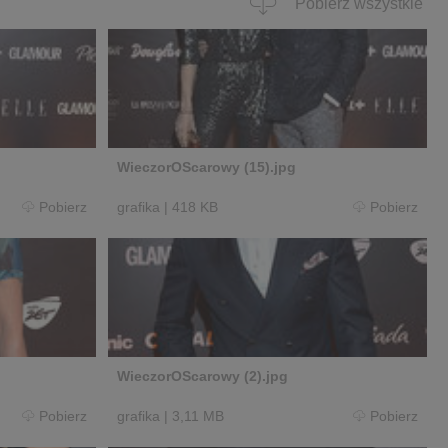
Pobierz wszystkie
WieczorOScarowy (15).jpg
Pobierz
grafika
|
418 KB
Pobierz
WieczorOScarowy (2).jpg
Pobierz
grafika
|
3,11 MB
Pobierz