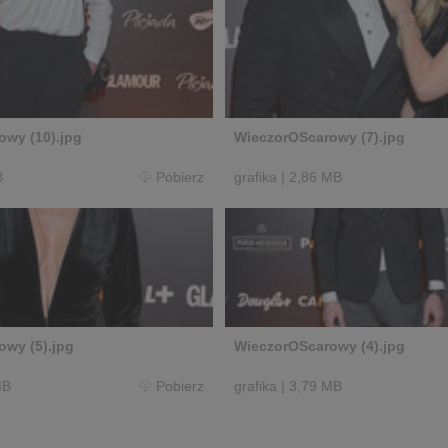
wy (10).jpg
WieczorOScarowy (7).jpg
B
Pobierz
grafika
|
2,86 MB
wy (5).jpg
WieczorOScarowy (4).jpg
MB
Pobierz
grafika
|
3,79 MB