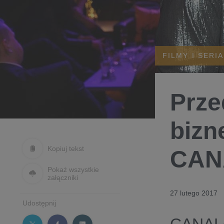
FILMY I SERI
Prze
bizn
Kopiuj tekst
CAN
Pokaż wszystkie
załączniki
27 lutego 2017
Udostępnij