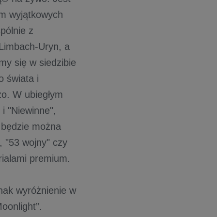
ym wyjątkowych
pólnie z
Limbach-Uryn, a
y się w siedzibie
 świata i
użo. W ubiegłym
i "Niewinne",
h będzie można
 "53 wojny" czy
rialami premium.
dnak wyróżnienie w
Moonlight”.