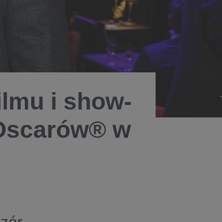
ilmu i show-
 Oscarów® w