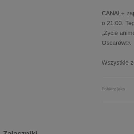
CANAL+ zapr
o 21:00. Te
„Życie ani
Oscarów®.
Wszystkie 
Pobierz jako
Załączniki