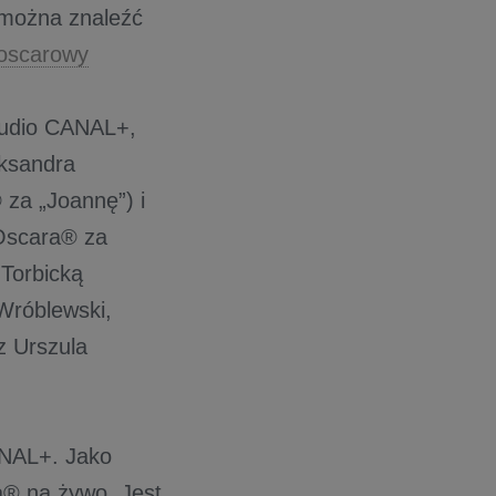
y można znaleźć
-oscarowy
studio CANAL+,
eksandra
za „Joannę”) i
 Oscara® za
 Torbicką
Wróblewski,
z Urszula
ANAL+. Jako
ą® na żywo. Jest