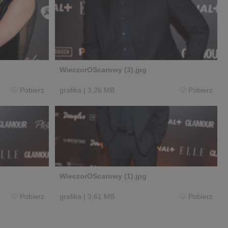
WieczorOScarowy (3).jpg
Pobierz
grafika
|
3,26 MB
Pobierz
WieczorOScarowy (1).jpg
Pobierz
grafika
|
3,61 MB
Pobierz