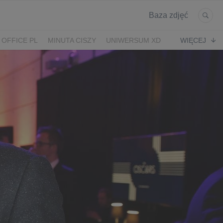
Baza zdjęć
 OFFICE PL
MINUTA CISZY
UNIWERSUM XD
WIĘCEJ
KRUK
POWRÓT