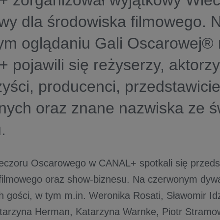
 zorganizował wyjątkowy Wiec
wy dla środowiska filmowego. 
ym oglądaniu Gali Oscarowej®
pojawili się reżyserzy, aktorzy
yści, producenci, przedstawiciel
lnych oraz znane nazwiska ze ś
.
czoru Oscarowego w CANAL+ spotkali się przedst
filmowego oraz show-biznesu. Na czerwonym dywan
h gości, w tym m.in. Weronika Rosati, Sławomir Id
arzyna Herman, Katarzyna Warnke, Piotr Stramow