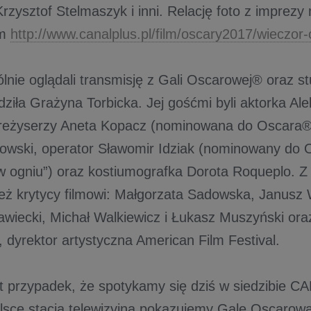
Krzysztof Stelmaszyk i inni. Relację foto z imprez
em
http://www.canalplus.pl/film/oscary2017/wieczor
lnie oglądali transmisję z Gali Oscarowej® oraz 
dziła Grażyna Torbicka. Jej gośćmi byli aktorka Al
reżyserzy Aneta Kopacz (nominowana do Oscara® 
owski, operator Sławomir Idziak (nominowany do
 w ogniu”) oraz kostiumografka Dorota Roqueplo. Z
też krytycy filmowi: Małgorzata Sadowska, Janusz 
awiecki, Michał Walkiewicz i Łukasz Muszyński ora
 dyrektor artystyczna American Film Festival.
st przypadek, że spotykamy się dziś w siedzibie C
lsce stacja telewizyjna pokazujemy Galę Oscarow