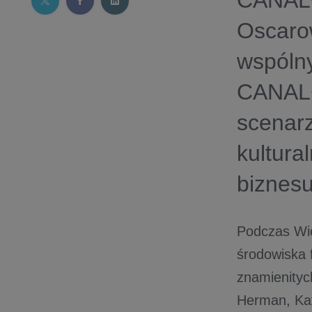
CANAL+
Oscaro
wspóln
CANAL+ 
scenarz
kultura
biznesu
Podczas Wie
środowiska 
znamienityc
Herman, Kat