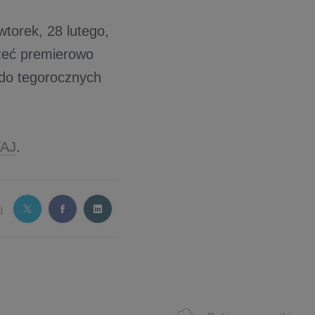
torek, 28 lutego,
zeć premierowo
do tegorocznych
AJ
.
j