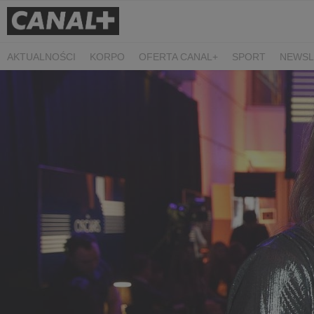
AKTUALNOŚCI
KORPO
OFERTA CANAL+
SPORT
NEWSL
CZARNE STOKROTKI
PROSTA SPRAWA
ALGORYTM MIŁOŚC
PLANETA SINGLI. OSIEM HISTORII
KRÓL
KIDS
DOKUMEN