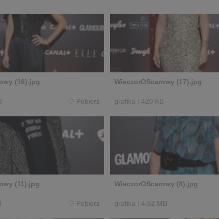
wy (16).jpg
WieczorOScarowy (17).jpg
B
Pobierz
grafika
|
420 KB
wy (11).jpg
WieczorOScarowy (8).jpg
B
Pobierz
grafika
|
4,62 MB