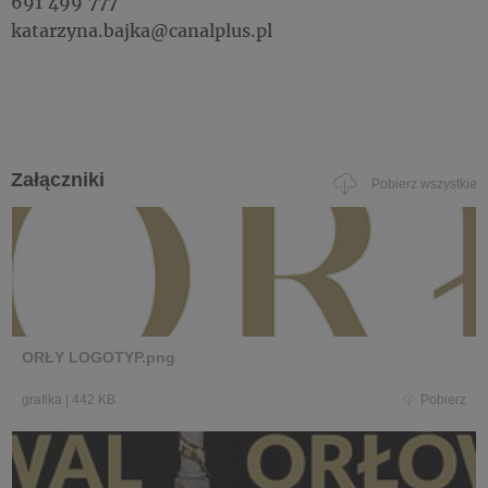
691 499 777
katarzyna.bajka@canalplus.pl
Załączniki
Pobierz wszystkie
ORŁY LOGOTYP.png
grafika
|
442 KB
Pobierz