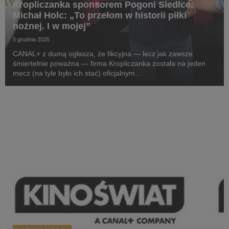
Kropliczanka sponsorem Pogoni Siedlce.
Michał Holc: „To przełom w historii piłki
nożnej. I w mojej”
5 grudnia 2025
CANAL+ z dumą ogłasza, że fikcyjna — lecz jak zawsze
śmiertelnie poważna — firma Kropliczanka została na jeden
mecz (na tyle było ich stać) oficjalnym
sponsorem pierwszoligowej Pogoni Siedlce. W projekt
zaangażowany jest sam prezes (aka CEO) Kropliczanki,
Michał Holc (w ...