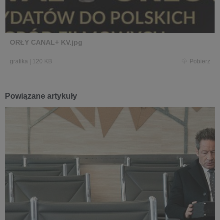
ORŁY CANAL+ KV.jpg
grafika
|
120 KB
Pobierz
Powiązane artykuły