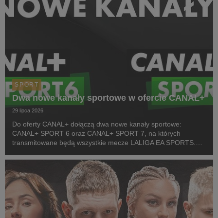
SPORT
Dwa nowe kanały sportowe w ofercie CANAL+
29 lipca 2026
Do oferty CANAL+ dołączą dwa nowe kanały sportowe:
CANAL+ SPORT 6 oraz CANAL+ SPORT 7, na których
transmitowane będą wszystkie mecze LALIGA EA SPORTS.
Rozpoczęcie emisji obu anten planowane jest przed startem
pierwszej kolejki sezonu 2026/27 ligi hiszpańskiej, po formaln...