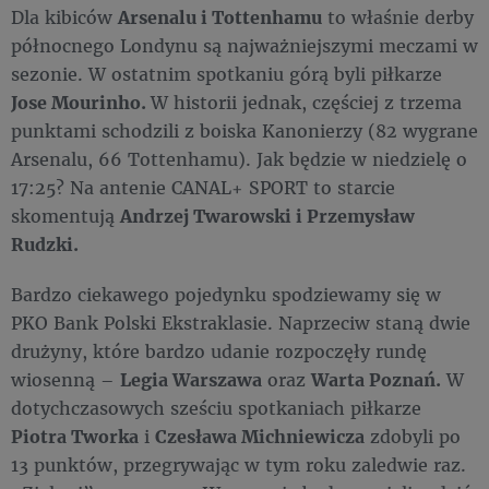
Dla kibiców
Arsenalu i Tottenhamu
to właśnie derby
północnego Londynu są najważniejszymi meczami w
sezonie. W ostatnim spotkaniu górą byli piłkarze
Jose Mourinho.
W historii jednak, częściej z trzema
punktami schodzili z boiska Kanonierzy (82 wygrane
Arsenalu, 66 Tottenhamu). Jak będzie w niedzielę o
17:25? Na antenie CANAL+ SPORT to starcie
skomentują
A
ndrzej Twarowski i Przemysław
Rudzki.
Bardzo ciekawego pojedynku spodziewamy się w
PKO Bank Polski Ekstraklasie. Naprzeciw staną dwie
drużyny, które bardzo udanie rozpoczęły rundę
wiosenną –
Legia Warszawa
oraz
Warta Poznań.
W
dotychczasowych sześciu spotkaniach piłkarze
Piotra Tworka
i
Czesława Michniewicza
zdobyli po
13 punktów, przegrywając w tym roku zaledwie raz.