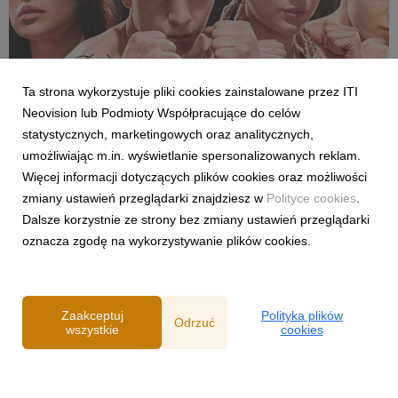
Ta strona wykorzystuje pliki cookies zainstalowane przez ITI
Neovision lub Podmioty Współpracujące do celów
SPORT
statystycznych, marketingowych oraz analitycznych,
Pełne walki półfinałowe „Projekt Fighter” już
umożliwiając m.in. wyświetlanie spersonalizowanych reklam.
w serwisie streamingowym CANAL+
Więcej informacji dotyczących plików cookies oraz możliwości
29 lipca 2026
zmiany ustawień przeglądarki znajdziesz w
Polityce cookies
.
W serwisie streamingowym CANAL+ opublikowano dodatkowy,
Dalsze korzystnie ze strony bez zmiany ustawień przeglądarki
bonusowy odcinek programu „Projekt Fighter”. Odpowiadając
oznacza zgodę na wykorzystywanie plików cookies.
na oczekiwania fanów MMA, CANAL+ udostępnił pełny
przebieg obu walk półfinałowych. Pojedynki Karoliny
Gackowskiej z Zofią Rybicką oraz Cypriana Wieczorka z D...
Zaakceptuj
Polityka plików
Odrzuć
wszystkie
cookies
Powered by
Polityka prywatności