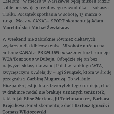
„Zieloni” w meczu w Warszawie będą musieli radzić
sobie bez swojego czołowego zawodnika – Łukasza
Trałki. Początek spotkania w sobotę, 13 marca o
19:30. Mecz w CANAL+ SPORT skomentują
Adam
Marchliński
i
Michał Żewłakow.
W weekend nie zabraknie również ciekawych
wydarzeń dla kibiców tenisa.
W sobotę o 16:00
na
antenie
CANAL+ PREMIUM
pokażemy finał turnieju
WTA Tour 1000 w Dubaju
. Odbędzie się on bez
najwyżej sklasyfikowanej Polki w rankingu WTA,
zwyciężczyni z Adelajdy –
Igi Świątek
, która w środę
przegrała z
Garbiną Muguruzą
. To właśnie
Hiszpanka jest jedną z faworytek tego turnieju, choć
w drabince nadal nie brakuje uznanych tenisistek,
takich jak
Elise Mertens, Jil Teichmann
czy
Barbara
Krejcikova.
Finał skomentuje duet
Bartosz Ignacik i
Tomasz Wiktorowski.