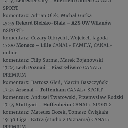
14:55
Leicester City – Sheffield United
CANAL+
SPORT
komentarz: Adrian Olek, Michał Gutka
15:55
Rekord Bielsko-Biala – AZS UW Wilanów
nSPORT+
komentarz: Cezary Olbrycht, Wojciech Jagoda
17:00
Monaco – Lille
CANAL+ FAMILY, CANAL+
online
komentarz: Filip Surma, Marek Bojanowski
17:25
Lech Poznań – Piast Gliwice
CANAL+
PREMIUM
komentarz: Bartosz Gleń, Marcin Baszczyński
17:25
Arsenal – Tottenham
CANAL+ SPORT
komentarz: Andrzej Twarowski, Przemysław Rudzki
17:55
Stuttgart – Hoffenheim
CANAL+ SPORT2
komentarz: Mateusz Borek, Tomasz Ćwiąkała
19:30
Liga+ Extra
(studio z Poznania) CANAL+
PREMIUM