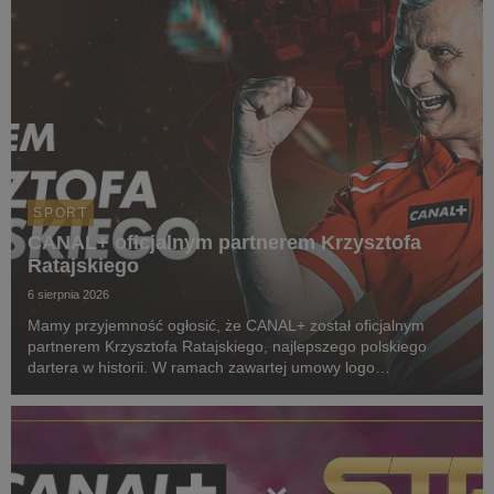
SPORT
CANAL+ oficjalnym partnerem Krzysztofa
Ratajskiego
6 sierpnia 2026
Mamy przyjemność ogłosić, że CANAL+ został oficjalnym
partnerem Krzysztofa Ratajskiego, najlepszego polskiego
dartera w historii. W ramach zawartej umowy logo
CANAL+ będzie eksponowane między innymi na koszulkach
startowych naszego zawodnika podczas
wszystkich oficjalnyc...