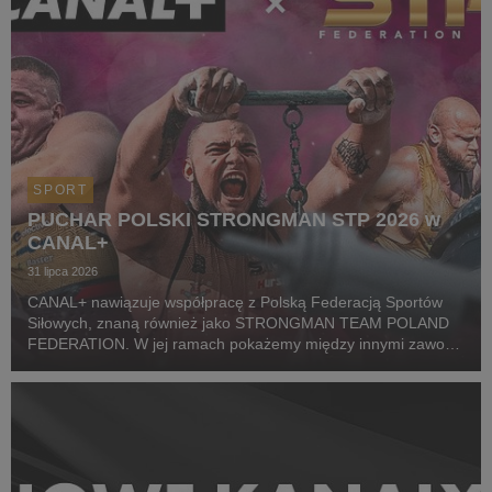
SPORT
PUCHAR POLSKI STRONGMAN STP 2026 w
CANAL+
31 lipca 2026
CANAL+ nawiązuje współpracę z Polską Federacją Sportów
Siłowych, znaną również jako STRONGMAN TEAM POLAND
FEDERATION. W jej ramach pokażemy między innymi zawody
z cyklu Pucharu Polski Strongman Championship STP 2026.
Pierwszym wydarzeniem prezentowanym w CANAL+ SPORT 5
i...