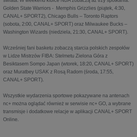
świata. W weekend kibice NBA zobaczą aż trzy spotkania:
Golden State Warriors - Memphis Grizzlies (piątek, 4:30,
CANAL+ SPORT2), Chicago Bulls – Toronto Raptors
(sobota, 2:00, CANAL+ SPORT) oraz Milwaukee Bucks –
Washington Wizards (niedziela, 21:30, CANAL+ SPORT).
Wcześniej fani basketu zobaczą starcia polskich zespołów
w Lidze Mistrzów FIBA: Stelmetu Zielona Góra z
Besiktasem Sompo Japan (wtorek, 18:20, CANAL+ SPORT)
oraz Muratbey USAK z Rosą Radom (środa, 17:55,
CANAL+ SPORT).
Wszystkie wydarzenia sportowe pokazywane na antenach
nc+ można oglądać również w serwisie nc+ GO, a wybrane
transmisje i dodatkowe relacje w aplikacji CANAL+ SPORT
Online.