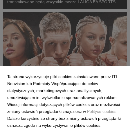
transmitowane będą wszystkie mecze LALIGA EA SPORTS.
Rozpoczęcie emisji obu anten planowane jest przed startem
pierwszej kolejki sezonu 2026/27 ligi hiszpańskiej, po formaln...
Ta strona wykorzystuje pliki cookies zainstalowane przez ITI
Neovision lub Podmioty Współpracujące do celów
SPORT
statystycznych, marketingowych oraz analitycznych,
Pełne walki półfinałowe „Projekt Fighter” już
umożliwiając m.in. wyświetlanie spersonalizowanych reklam.
w serwisie streamingowym CANAL+
Więcej informacji dotyczących plików cookies oraz możliwości
29 lipca 2026
zmiany ustawień przeglądarki znajdziesz w
Polityce cookies
.
W serwisie streamingowym CANAL+ opublikowano dodatkowy,
Dalsze korzystnie ze strony bez zmiany ustawień przeglądarki
bonusowy odcinek programu „Projekt Fighter”. Odpowiadając
oznacza zgodę na wykorzystywanie plików cookies.
na oczekiwania fanów MMA, CANAL+ udostępnił pełny