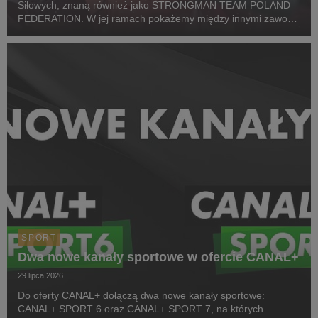
Siłowych, znaną również jako STRONGMAN TEAM POLAND
FEDERATION. W jej ramach pokażemy między innymi zawody
z cyklu Pucharu Polski Strongman Championship STP 2026.
Pierwszym wydarzeniem prezentowanym w CANAL+ SPORT 5
i...
SPORT
Dwa nowe kanały sportowe w ofercie CANAL+
29 lipca 2026
Do oferty CANAL+ dołączą dwa nowe kanały sportowe:
CANAL+ SPORT 6 oraz CANAL+ SPORT 7, na których