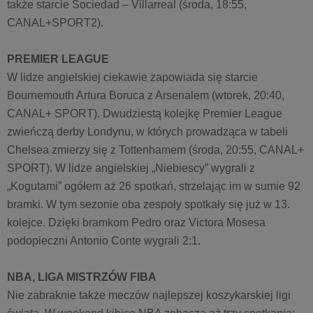
także starcie Sociedad – Villarreal (środa, 18:55,
CANAL+SPORT2).
PREMIER LEAGUE
W lidze angielskiej ciekawie zapowiada się starcie
Bournemouth Artura Boruca z Arsenalem (wtorek, 20:40,
CANAL+ SPORT). Dwudziestą kolejkę Premier League
zwieńczą derby Londynu, w których prowadząca w tabeli
Chelsea zmierzy się z Tottenhamem (środa, 20:55, CANAL+
SPORT). W lidze angielskiej „Niebiescy” wygrali z
„Kogutami” ogółem aż 26 spotkań, strzelając im w sumie 92
bramki. W tym sezonie oba zespoły spotkały się już w 13.
kolejce. Dzięki bramkom Pedro oraz Victora Mosesa
podopieczni Antonio Conte wygrali 2:1.
NBA, LIGA MISTRZÓW FIBA
Nie zabraknie także meczów najlepszej koszykarskiej ligi