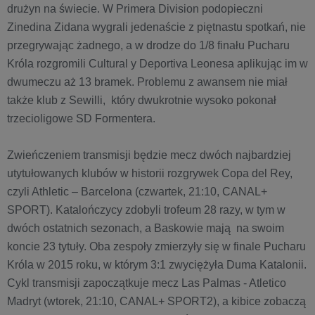
drużyn na świecie. W Primera Division podopieczni
Zinedina Zidana wygrali jedenaście z piętnastu spotkań, nie
przegrywając żadnego, a w drodze do 1/8 finału Pucharu
Króla rozgromili Cultural y Deportiva Leonesa aplikując im w
dwumeczu aż 13 bramek. Problemu z awansem nie miał
także klub z Sewilli, który dwukrotnie wysoko pokonał
trzecioligowe SD Formentera.
Zwieńczeniem transmisji będzie mecz dwóch najbardziej
utytułowanych klubów w historii rozgrywek Copa del Rey,
czyli Athletic – Barcelona (czwartek, 21:10, CANAL+
SPORT). Katalończycy zdobyli trofeum 28 razy, w tym w
dwóch ostatnich sezonach, a Baskowie mają na swoim
koncie 23 tytuły. Oba zespoły zmierzyły się w finale Pucharu
Króla w 2015 roku, w którym 3:1 zwyciężyła Duma Katalonii.
Cykl transmisji zapoczątkuje mecz Las Palmas - Atletico
Madryt (wtorek, 21:10, CANAL+ SPORT2), a kibice zobaczą