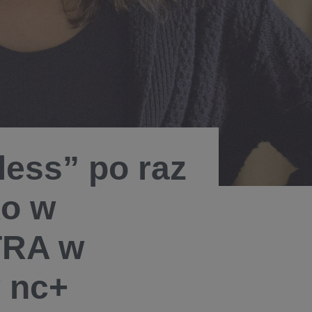
less” po raz
ko w
TRA w
y nc+