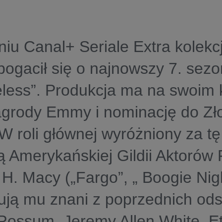
iu Canal+ Seriale Extra kolek
ogacił się o najnowszy 7. sezo
ess”. Produkcja ma na swoim k
agrody Emmy i nominację do Zł
W roli głównej wyróżniony za tę
 Amerykańskiej Gildii Aktorów
 H. Macy („Fargo”, „ Boogie Nigh
ują mu znani z poprzednich odsł
ossum, Jeremy Allen White, E