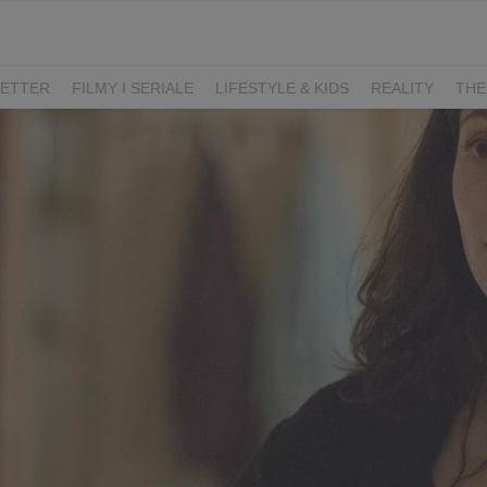
ETTER
FILMY I SERIALE
LIFESTYLE & KIDS
REALITY
THE
I
KIEDY ŚLUB?
BELFER
SORTOWNIA
KLANGOR
WILK
T
LIFESTYLE