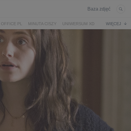
Baza zdjęć
 OFFICE PL
MINUTA CISZY
UNIWERSUM XD
WIĘCEJ
KRUK
POWRÓT