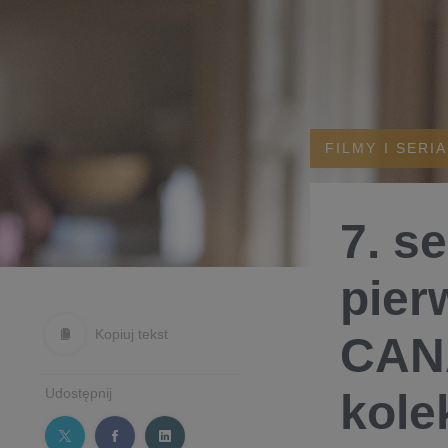
FILMY I SERI
7. s
pier
Kopiuj tekst
CAN
Udostępnij
kole