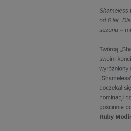
Shameless to
od 6 lat. Dl
sezonu
– mó
Twórcą „Sha
swoim koncie
wyróżniony 
„Shameless”
doczekał się
nominacji d
gościnnie p
Ruby Modi