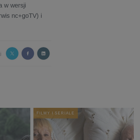
a w wersji
rwis nc+goTV) i
j
FILMY I SERIALE