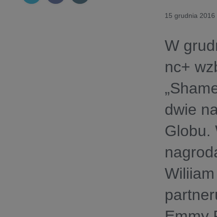
15 grudnia 2016
W grudn
nc+ wzb
„Shamel
dwie n
Globu. 
nagrodą
Wiliiam
partner
Emmy R