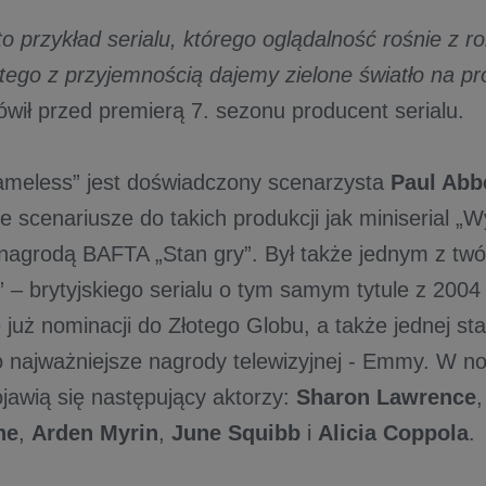
 przykład serialu, którego oglądalność rośnie z r
atego z przyjemnością dajemy zielone światło na p
wił przed premierą 7. sezonu producent serialu.
meless” jest doświadczony scenarzysta
Paul Abb
 scenariusze do takich produkcji jak miniserial „W
nagrodą BAFTA „Stan gry”. Był także jednym z tw
 – brytyjskiego serialu o tym samym tytule z 2004 
 już nominacji do Złotego Globu, a także jednej sta
o najważniejsze nagrody telewizyjnej - Emmy. W 
ojawią się następujący aktorzy:
Sharon Lawrence
ne
,
Arden Myrin
,
June Squibb
i
Alicia Coppola
.