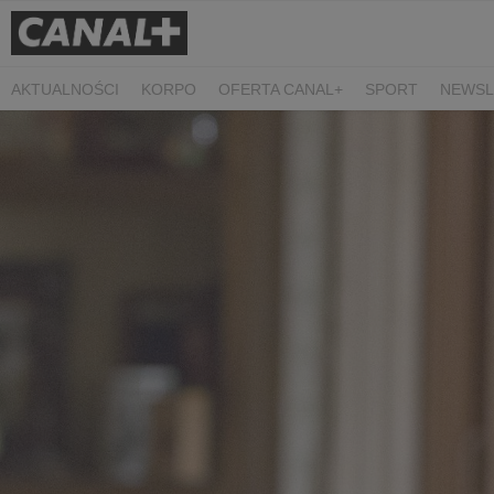
AKTUALNOŚCI
KORPO
OFERTA CANAL+
SPORT
NEWSL
CZARNE STOKROTKI
PROSTA SPRAWA
ALGORYTM MIŁOŚC
PLANETA SINGLI. OSIEM HISTORII
KRÓL
KIDS
DOKUMEN