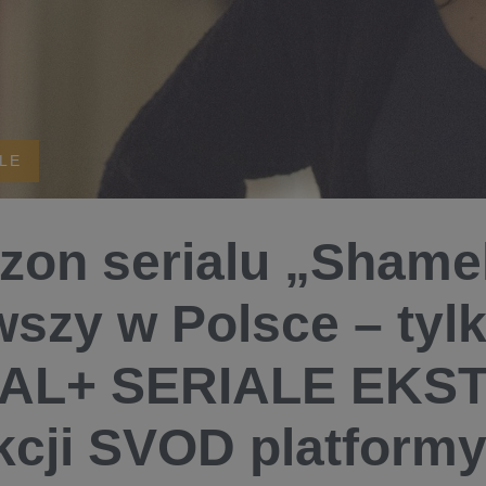
ALE
ezon serialu „Shame
wszy w Polsce – tyl
AL+ SERIALE EKS
kcji SVOD platform