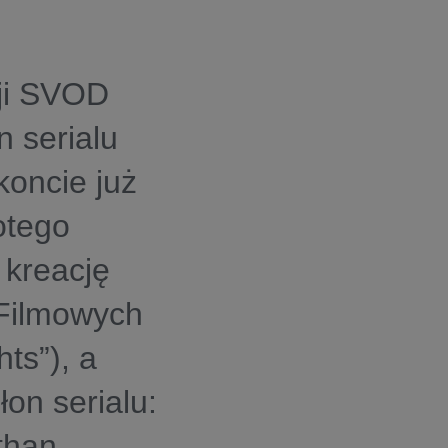
cji SVOD
n serialu
oncie już
otego
 kreację
 Filmowych
ts”), a
on serialu:
than