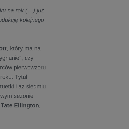
oku na rok (…) już
rodukcję kolejnego
ott
, który ma na
ygnanie”, czy
órców pierwowzoru
roku. Tytuł
tuetki i aż siedmiu
nowym sezonie
,
Tate Ellington
,