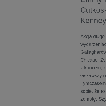
Cutkos
Kenney
Akcja długo
wydarzeniach
Gallagherów
Chicago. Życ
z końcem, n
łaskawszy n
Tymczasem 
sobie, że to
zemstę. Szy