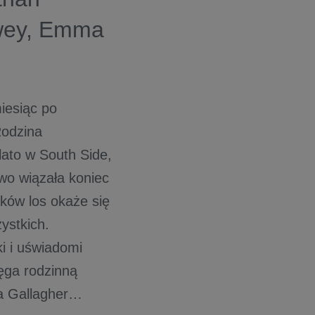
owey, Emma
iesiąc po
Rodzina
lato w South Side,
dwo wiązała koniec
nków los okaże się
ystkich.
ki i uświadomi
ięga rodzinną
ra Gallagher…