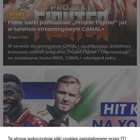
SPORT
Pełne walki półfinałowe „Projekt Fighter” już
w serwisie streamingowym CANAL+
29 lipca 2026
W serwisie streamingowym CANAL+ opublikowano dodatkowy,
bonusowy odcinek programu „Projekt Fighter”. Odpowiadając
na oczekiwania fanów MMA, CANAL+ udostępnił pełny
przebieg obu walk półfinałowych. Pojedynki Karoliny
Gackowskiej z Zofią Rybicką oraz Cypriana Wieczorka z D...
Ta strona wykorzystuje pliki cookies zainstalowane przez ITI