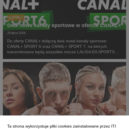
SPORT
Dwa nowe kanały sportowe w ofercie CANAL+
29 lipca 2026
Do oferty CANAL+ dołączą dwa nowe kanały sportowe:
CANAL+ SPORT 6 oraz CANAL+ SPORT 7, na których
transmitowane będą wszystkie mecze LALIGA EA SPORTS.
Rozpoczęcie emisji obu anten planowane jest przed startem
pierwszej kolejki sezonu 2026/27 ligi hiszpańskiej, po formaln...
Ta strona wykorzystuje pliki cookies zainstalowane przez ITI