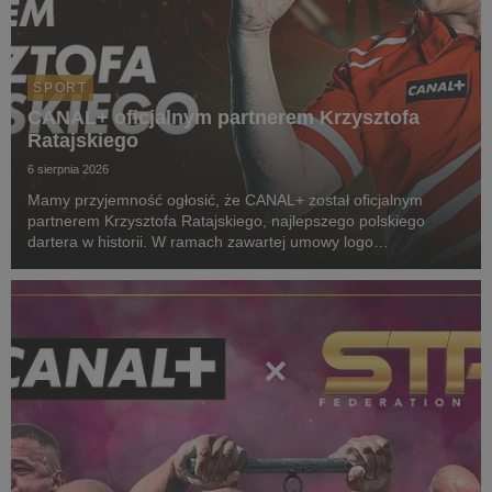
SPORT
CANAL+ oficjalnym partnerem Krzysztofa
Ratajskiego
6 sierpnia 2026
Mamy przyjemność ogłosić, że CANAL+ został oficjalnym
partnerem Krzysztofa Ratajskiego, najlepszego polskiego
dartera w historii. W ramach zawartej umowy logo
CANAL+ będzie eksponowane między innymi na koszulkach
startowych naszego zawodnika podczas
wszystkich oficjalnyc...