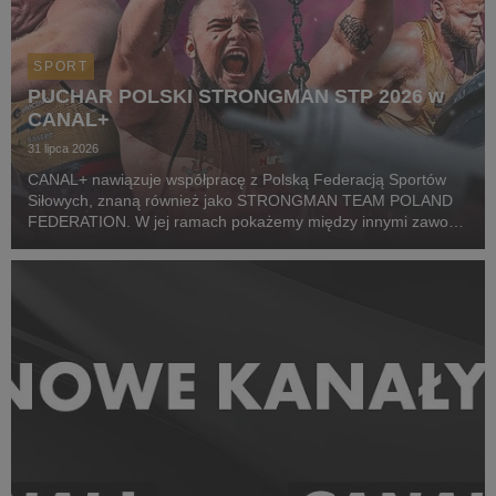
SPORT
PUCHAR POLSKI STRONGMAN STP 2026 w
CANAL+
31 lipca 2026
CANAL+ nawiązuje współpracę z Polską Federacją Sportów
Siłowych, znaną również jako STRONGMAN TEAM POLAND
FEDERATION. W jej ramach pokażemy między innymi zawody
z cyklu Pucharu Polski Strongman Championship STP 2026.
Pierwszym wydarzeniem prezentowanym w CANAL+ SPORT 5
i...