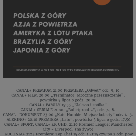
CANAL+ PREMIUM 21:00 PREMIERA „Odwet” odc. 9, 10
CANAL+ FILM 20:00 „Terminator: Mroczne przeznaczenie”,
powtórka 5 lipca o godz. 20:00
CANAL+ FAMILY 15:55 „Klakson i spółka”
CANAL+ SERIALE 20:00 „Bulletproof 2”, odc. 7., 8.
CANAL+ DOKUMENT 23:00 „Kate Humble: Miejsce kobiety” odc. 1.-3.
ALEKINO+ 20:10 PREMIERA „Lato”, powtórka 5 lipca o godz. 17:50
CANAL+ SPORT, CANAL+ 4K UHD, 21:10 Premier League: Manchester
City - Liverpool (na żywo)
KUCHNIA+ 21:15 Premiera: Top Chef 15 odc. 1 21:15 czw po 2 odc. pow