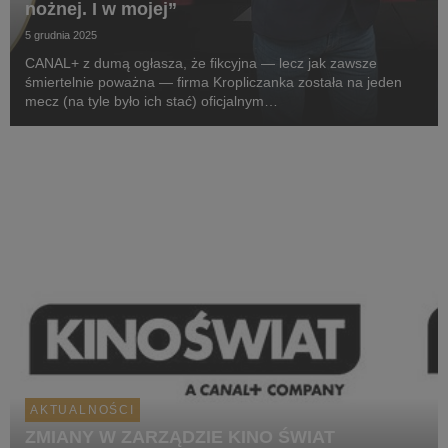
nożnej. I w mojej”
5 grudnia 2025
CANAL+ z dumą ogłasza, że fikcyjna — lecz jak zawsze
śmiertelnie poważna — firma Kropliczanka została na jeden
mecz (na tyle było ich stać) oficjalnym
sponsorem pierwszoligowej Pogoni Siedlce. W projekt
zaangażowany jest sam prezes (aka CEO) Kropliczanki,
Michał Holc (w ...
AKTUALNOŚCI
ZMIANY W ZARZĄDZIE KINO ŚWIAT