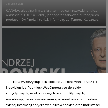
3 grudnia 2025
CANAL+, globalna firma z branży mediów i rozrywki, a także
właściciel STUDIOCANAL, jednego z czołowych europejskich
producentów filmów i seriali, informują, że Tomasz Karczewski,
założyciel Kino Świat, podjął decyzję o rezygnacji ze
stanowiska członka zarządu spółki i z ...
Ta strona wykorzystuje pliki cookies zainstalowane przez ITI
Neovision lub Podmioty Współpracujące do celów
statystycznych, marketingowych oraz analitycznych,
AKTUALNOŚCI
umożliwiając m.in. wyświetlanie spersonalizowanych reklam.
„Here We Go!” Andrzej Twarowski w CANAL+!
Więcej informacji dotyczących plików cookies oraz możliwości
7 sierpnia 2025