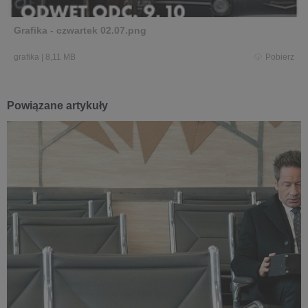
Grafika - czwartek 02.07.png
grafika
|
8,11 MB
Pobierz
Powiązane artykuły