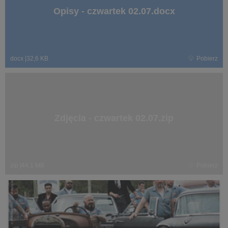
Opisy - czwartek 02.07.docx
docx
|
32,6 KB
Pobierz
Zdjęcia - czwartek 02.07.zip
zip
|
44,1 MB
Pobierz